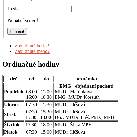
Heslo
Pamätať si ma
Zabudnuté heslo?
Zabudnuté meno?
Ordinačné hodiny
deň
od
do
poznámka
EMG - objednaní pacient
i
Pondelok
08:00
15:00
MUDr. Martinková
16:00
18:30
EMG- MUDr. Kossúth
Utorok
07:30
15:30
MUDr. Illéšová
07:30
15:30
MUDr. Illéšová
Streda
15:30
18:00
Doc. MUDr. Illéš, PhD., MPH
Štvrtok
15:30
18:00
MUDr. Žilka MPH
Piatok
07:30
15:00
MUDr. Illéšová