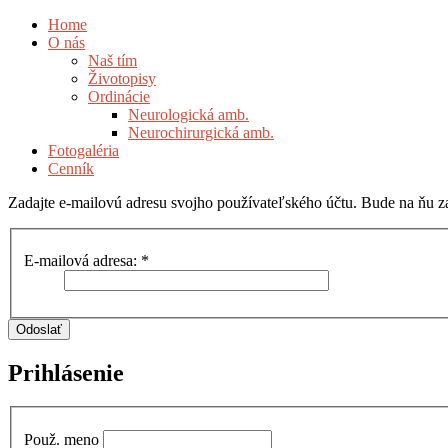
Home
O nás
Naš tím
Životopisy
Ordinácie
Neurologická amb.
Neurochirurgická amb.
Fotogaléria
Cenník
Zadajte e-mailovú adresu svojho používateľského účtu. Bude na ňu z
E-mailová adresa:
*
Odoslať
Prihlásenie
Použ. meno